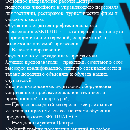
Основное направление работы Центра —
подготовка линейного и управляющего персонала
для гостиниц, ресторанов, туристических фирм и
салонов красоты.
Обучение в «Центре профессионального
образования «АКЦЕНТ» — это первый шаг на пути
к приобретению интересной, современной и
высокооплачиваемой профессии.
— К
ачество образования.
Обучение по утвержденным программам.
Лучшие преподаватели – практики, сочетают в себе
высокую квалификацию, опыт по специальности и
талант доходчиво объяснять и обучать наших
слушателей.
Специализированные аудитории, оборудованы
современной профессиональной техникой и
проекционной аппаратурой;
— Ц
ена за расходный материал. Все расходные
материалы премиум-класса на время обучения
предоставляются БЕСПЛАТНО;
— Е
жедневная работа Центра.
Удобный график посещения занятий на выбор: