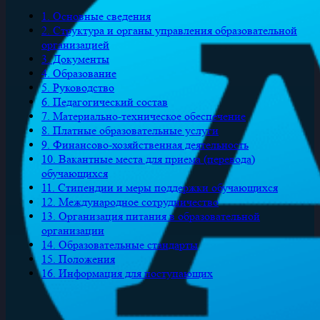
1. Основные сведения
2. Cтруктура и органы управления образовательной
организацией
3. Документы
4. Образование
5. Руководство
6. Педагогический состав
7. Материально-техническое обеспечение
8. Платные образовательные услуги
9. Финансово-хозяйственная деятельность
10. Вакантные места для приема (перевода)
обучающихся
11. Стипендии и меры поддержки обучающихся
12. Международное сотрудничество
13. Организация питания в образовательной
организации
14. Образовательные стандарты
15. Положения
16. Информация для поступающих